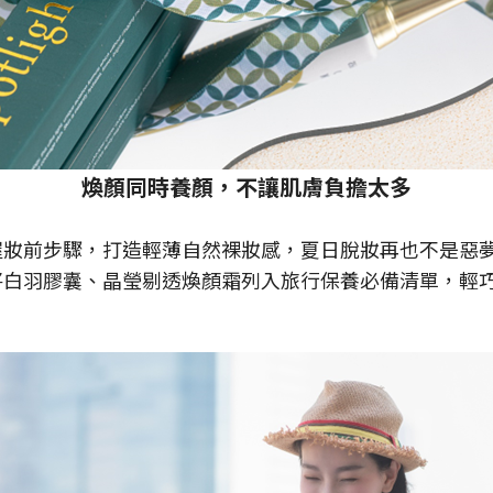
煥顏同時養顏，不讓肌膚負擔太多
握妝前步驟，打造輕薄自然裸妝感，夏日脫妝再也不是惡
將白羽膠囊、晶瑩剔透煥顏霜列入旅行保養必備清單，輕