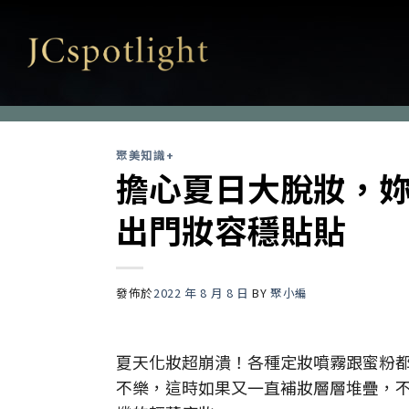
Skip
to
content
聚美知識+
擔心夏日大脫妝，妳
出門妝容穩貼貼
發佈於
2022 年 8 月 8 日
BY
聚小編
夏天化妝超崩潰！各種定妝噴霧跟蜜粉
不樂，這時如果又一直補妝層層堆疊，