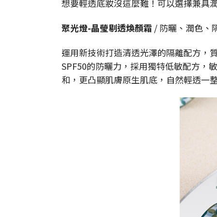
想要輕透底妝沒這麼難！可以選擇兼具
聚光燈-晶瑩剔透煥顏霜
/ 防曬、潤色
運用新技術打造清透光澤的隔離配方，質
SPF50的防曬力，採用獨特低敏配方
和，更凸顯肌膚原生肌底，自然輕透一