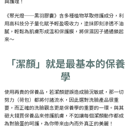
與護理！
《聚光燈──黑羽膠囊》含多種植物萃取修護成分，利
用高科技分子量化賦予輕盈吸收力，塗抹即刻滲透不油
膩，輕鬆為肌膚形成溫和保護膜，將保濕因子通通鎖起
來～
「潔顏」就是最基本的保養
學
使用再貴的保養品，若潔顏錯誤造成臉況敏感，那一切
努力（荷包）都將付諸流水，因此選對洗臉產品很重
要，而正確的洗臉觀念更是保養學的重要的一環。與其
砸大錢買保養品來修護肌膚，不如讓每個潔顏動作都成
為對臉蛋的呵護，為你帶來由內而外真正的美麗！