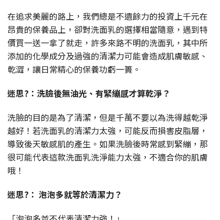
在追求美麗的路上，我們總是不遺餘力的投資上千元在
昂貴的保養品上，卻對洗面乳的選擇相當隨意，遇到特
價買一送一拿了就走，許多來路不明的洗面乳，其中所
添加的化學成分及過強的清潔力可能會造成肌膚敏感、
乾澀，讓日常精心的保養功虧一簣。
迷思
?
：洗臉後無油光、有緊繃感才算乾淨？
洗臉的目的是為了清潔，但是千萬不要以為洗得越乾淨
越好！若洗面乳的清潔力太強，可能反而損害皮脂層，
導致後天敏感肌的產生。如果洗臉後時常感到緊繃，那
很可能代表這款洗面乳洗淨能力太強，不適合你的肌膚
哦！
迷思
?
： 泡泡多就等於清潔力？
「泡泡多並不代表清潔力強！」