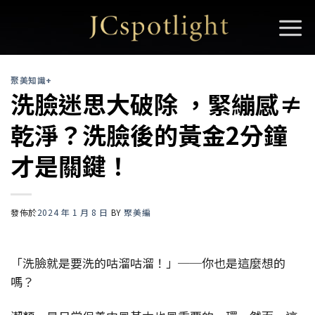
Skip
to
content
聚美知識+
洗臉迷思大破除 ，緊繃感≠
乾淨？洗臉後的黃金2分鐘
才是關鍵！
發佈於
2024 年 1 月 8 日
BY
聚美編
「洗臉就是要洗的咕溜咕溜！」──你也是這麼想的
嗎？