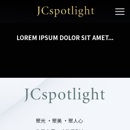
Skip
to
content
LOREM IPSUM DOLOR SIT AMET...
聚光 ·聚美 ·聚人心